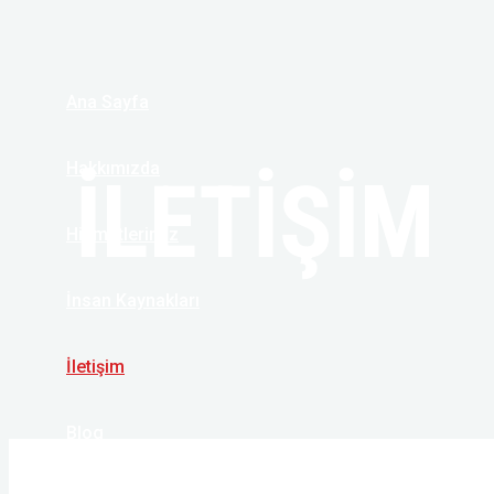
İçeriğe
atla
Ana Sayfa
Hakkımızda
İLETİŞİM
Hizmetlerimiz
İnsan Kaynakları
İletişim
Blog